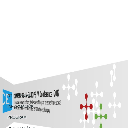
Ugrás a tartalomra
PM
Conferences
NYITÓOLDAL
INFORMÁCIÓK
PROGRAM